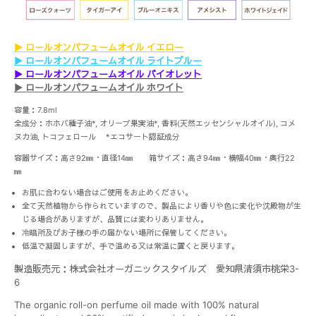
▶︎ ロールオンパフュームオイル イエロー
▶︎ ロールオンパフュームオイル ライトブルー
▶︎ ロールオンパフュームオイル バイオレット
▶︎ ロールオンパフュームオイル ホワイト
容量：7.8ml
全成分：ホホバ種子油*, オリーブ果実油*, 香料(天然エッセンシャルオイル), コメ
ヌカ油, トコフェロール *エコサート認証成分
容器サイズ：高さ92㎜・直径14㎜ 箱サイズ：高さ94㎜・横幅40㎜・奥行22
㎜
お肌に合わない場合はご使用をお止めください。
全て天然植物から作られていますので、製品により香りや色に変化や沈殿物が生
じる場合がありますが、品質には変わりありません。
冷暗所及びお子様の手の届かない場所に保管してください。
低温で凝固しますが、手で温める又は常温に置くと戻ります。
製造販売元：株式会社オーガニックスタイルズ 愛知県清須市桃栄3-
6
The organic roll-on perfume oil made with 100% natural