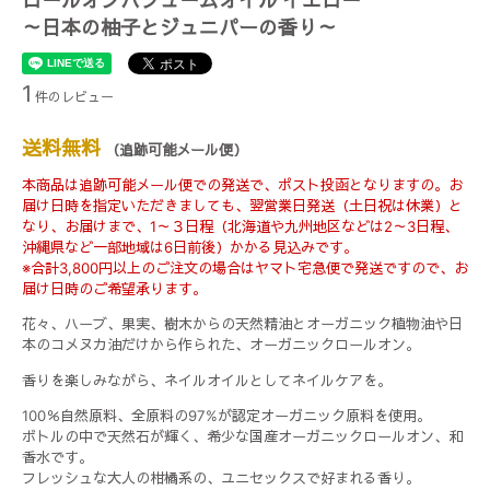
ロールオンパフュームオイル イエロー
～日本の柚子とジュニパーの香り～
1
件のレビュー
送料無料
（追跡可能メール便）
本商品は追跡可能メール便での発送で、ポスト投函となりますの。お
届け日時を指定いただきましても、翌営業日発送（土日祝は休業）と
なり、お届けまで、1～３日程（北海道や九州地区などは2～3日程、
沖縄県など一部地域は6日前後）かかる見込みです。
※合計3,800円以上のご注文の場合はヤマト宅急便で発送ですので、お
届け日時のご希望承ります。
花々、ハーブ、果実、樹木からの天然精油とオーガニック植物油や日
本のコメヌカ油だけから作られた、オーガニックロールオン。
香りを楽しみながら、ネイルオイルとしてネイルケアを。
100％自然原料、全原料の97%が認定オーガニック原料を使用。
ボトルの中で天然石が輝く、希少な国産オーガニックロールオン、和
香水です。
フレッシュな大人の柑橘系の、ユニセックスで好まれる香り。