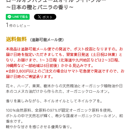
ロールオンパフュームオイル ライトブルー
～日本の橙とバニラの香り～
1
件のレビュー
送料無料
（追跡可能メール便）
本商品は追跡可能メール便での発送で、ポスト投函となりますの。お
届け日時を指定いただきましても、翌営業日発送（土日祝は休業）と
なり、お届けまで、1～３日程（北海道や九州地区などは2～3日程、
沖縄県など一部地域は6日前後）かかる見込みです。
※合計3,800円以上のご注文の場合はヤマト宅急便で発送ですので、お
届け日時のご希望承ります。
花々、ハーブ、果実、樹木からの天然精油とオーガニック植物油や日
本のコメヌカ油だけから作られた、オーガニックロールオン。
香りを楽しみながら、ネイルオイルとしてネイルケアを。
100％自然原料、全原料の97%が認定オーガニック原料を使用。
ボトルの中で天然石が輝く、希少な国産オーガニックロールオン、和
香水です。
軽やかな甘さを感じさせる優美な香り。