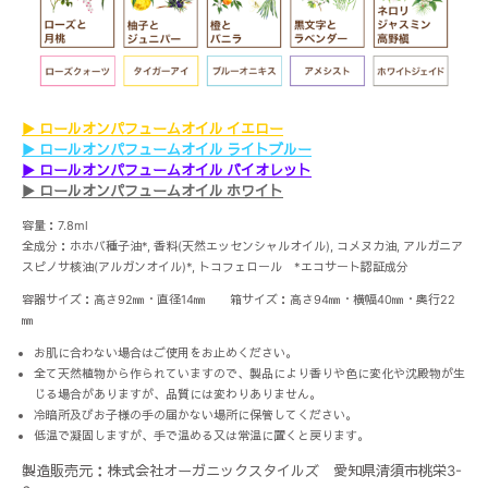
▶︎ ロールオンパフュームオイル イエロー
▶︎ ロールオンパフュームオイル ライトブルー
▶︎ ロールオンパフュームオイル バイオレット
▶︎ ロールオンパフュームオイル ホワイト
容量：7.8ml
全成分：ホホバ種子油*, 香料(天然エッセンシャルオイル), コメヌカ油, アルガニア
スピノサ核油(アルガンオイル)*, トコフェロール *エコサート認証成分
容器サイズ：高さ92㎜・直径14㎜ 箱サイズ：高さ94㎜・横幅40㎜・奥行22
㎜
お肌に合わない場合はご使用をお止めください。
全て天然植物から作られていますので、製品により香りや色に変化や沈殿物が生
じる場合がありますが、品質には変わりありません。
冷暗所及びお子様の手の届かない場所に保管してください。
低温で凝固しますが、手で温める又は常温に置くと戻ります。
製造販売元：株式会社オーガニックスタイルズ 愛知県清須市桃栄3-