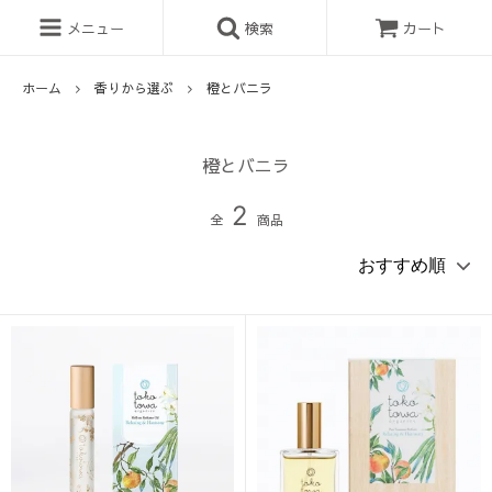
メニュー
検索
カート
ホーム
香りから選ぶ
橙とバニラ
橙とバニラ
2
全
商品